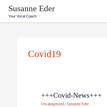
Zum
Susanne Eder
Inhalt
springen
Your Vocal Coach
Covid19
+++Covid-News+++
+++Covid-
News+++
Uncategorized
/
Susanne Eder